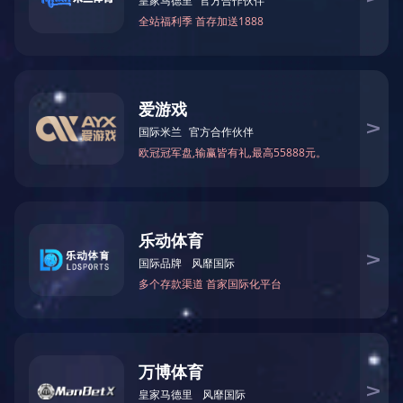
公交车投币器电磁铁
公交车破窗器电磁铁
车灯电
防坠器电磁铁
纺织机电磁铁
裁线机
游戏机电磁铁
打印机电磁铁
喷码机
弹珠机电磁铁
长行程电磁铁
起重机
自动售米机电磁铁
自动流水线电磁铁
选色机
机械手电磁铁
选针器电磁铁
发布日期：2015-12-25 来源：
思德隆
标签：
绣花机
型号
产品
产品
应用
此产