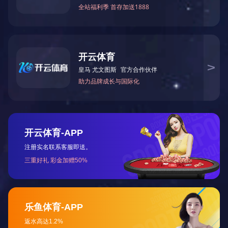
电磁
客
可
选针器电磁铁参数
电压：
DC12V
行程：
电
耐温：
155度
寿命：
摆幅30亿次
耐电
电流：
0.03A
通电率：
弹簧回
选针器电磁铁产品详情
名称：
选针器电磁铁
型号：SDL-U0319A-12S电磁铁