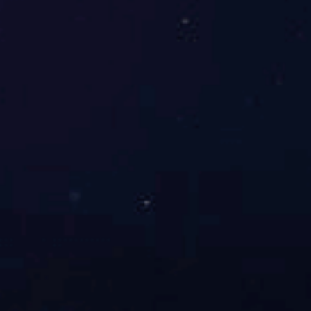
广州思德隆电子有限公司(
//jpionion.com
)创立于2005年，是一
小型电磁铁等各类电磁产品,拥有丰富行业经验的
推拉式电磁铁
规格齐全，产品从零部件到成品组装均有自己的加工设备以及
的老化设备，选针器电磁铁从产品设计到样品以及量产，均有
了产品的质量与订单的按时交货。
广州思德隆电磁铁应用的领域：
1、
纺织机械电磁铁
：提花机电磁铁、编织机电磁铁、
绣花机电
械手吸盘电磁铁、铜带机电磁铁、选针器电磁铁等。
关键词：选针器电磁铁,选针器电磁铁厂家,选针器电磁铁定制
上一篇：
电脑提花机电磁铁
下一篇：
打印机电磁铁