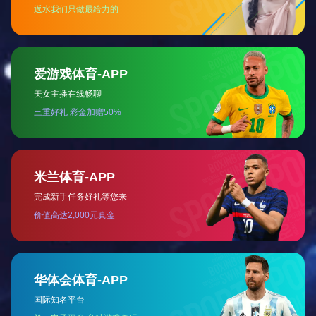
此产品用于纺织行业 电脑提花机 选针器
使用电压（working voltage）: DC12V
电流(current): 0.03A(REF)
耐电压(high votage): 1秒DC700V
绝缘等级( insulation level): CLASS F级
寿命（biometry）: 正常使用状态下，摆幅30亿次
环境温度(temperature range): -5℃-45℃
相对湿度(relative humidity): 20％-80％
适用情况(sphere of application): 环境温度40℃时，线