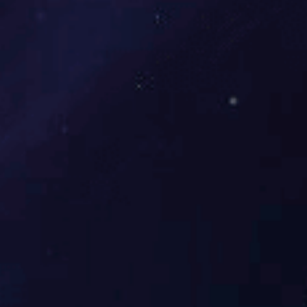
断电闭锁电动车_单项保持式电磁铁
自动开关销子电磁阀
微型落销办公柜锁电磁铁
门锁插销小圆管开关电磁