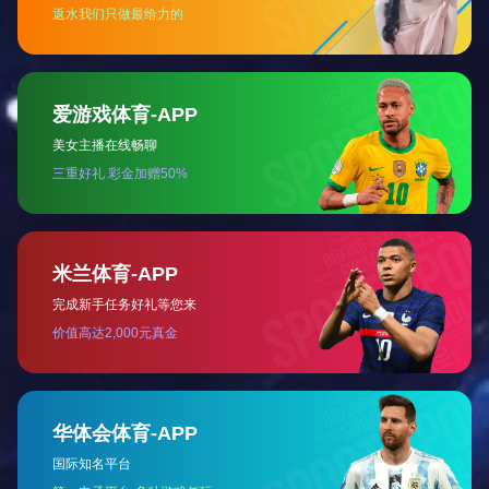
衣柜锁开关电磁铁定制
售货机电磁锁用牵引电磁铁
电饭煲用交流小型推拉开关电磁铁定制
物联网智能柜锁开关电磁铁
小型交流C型电磁铁定制
共享充电宝开关电磁柜锁电磁