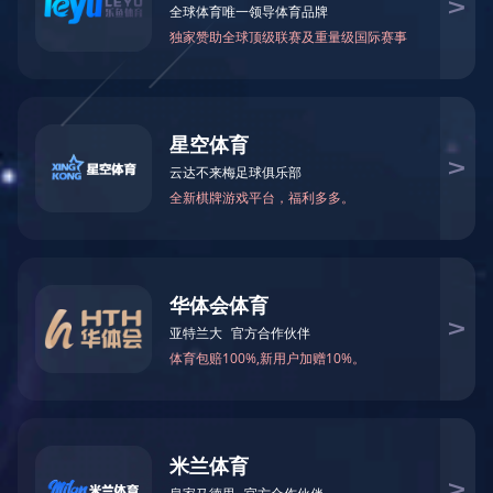
感应自动门锁闭合电磁铁定制
广州感应自动门锁闭合电磁铁定制-广州思德隆，思德隆门锁电磁铁/感
件到成品组装均有自己的加工设备以及流水线，拥有高精密度检测仪器