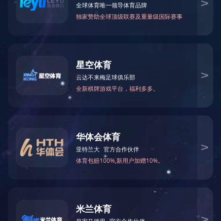
电磁产品产品定做
电磁产品,特殊电磁铁产品定做,电磁产品定做厂家