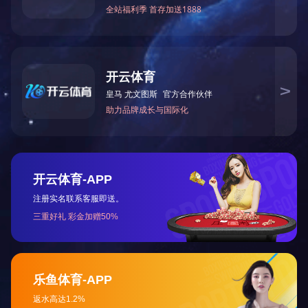
大学实验室用非标电磁螺线管定制
LAT-B型智能化涂层测厚仪
当前
1
/1 开云在线官方网站 上一页
下一页
尾页
电磁产品产品精选
大学实验室用非标电磁螺线管定制
LAT-B型智能化涂层测厚仪探头电
定做厂家