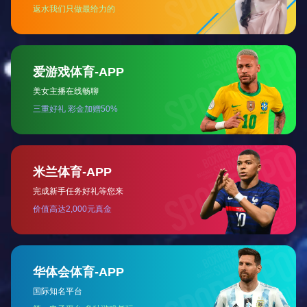
电流：0.6A
功率：7.2W
电阻：20欧
通电率：100%通电
行程：3.5mm
初始力：>200GF