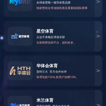
当前位置：
开云在线官方网站
»
电磁铁
»
摆动式电磁铁
> » 旋转摆动电磁铁
按应用分类