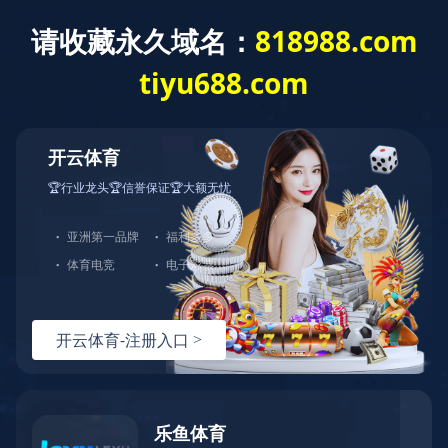
开云在线官方网站
广州电磁铁/电磁阀/螺线管/电磁线圈厂家-广州思德隆10年专注电磁应用产品研发生产
网站开云在线官方网站
电磁线圈
电磁铁
热销产品：
机械手电磁吸盘
推拉式电磁铁
吸盘电磁铁
选针器电磁铁